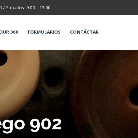
0 / Sábados: 9:00 - 13:00
OUR 360
FORMULARIOS
CONTÁCTAR
gujas
Alfileres
otones
Carretel
ordones
Dedales
izarras
Pelón
ijeras
Tizas
ego 902