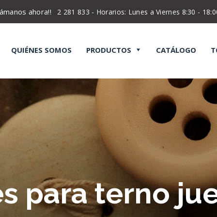
lámanos ahora!!
2 281 833 - Horarios: Lunes a Viernes 8:30 - 18:0
QUIÉNES SOMOS
PRODUCTOS
CATÁLOGO
T
Acrílicos
Abreojal
Aceites
A
Almohadas
Bandas
Bobinas
B
Cierres
Cintas
Corchetes
C
Elásticos
Gafetes
Hilos
P
Plastifechas
Plumón
Silicón
T
s para terno ju
Velcro